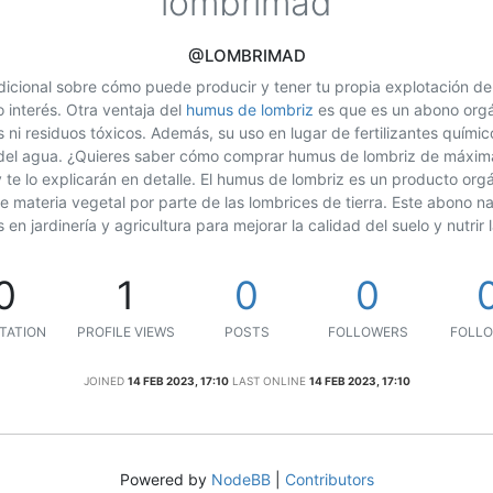
lombrimad
@LOMBRIMAD
dicional sobre cómo puede producir y tener tu propia explotación de
 interés. Otra ventaja del
humus de lombriz
es que es un abono orgán
ni residuos tóxicos. Además, su uso en lugar de fertilizantes quími
 del agua. ¿Quieres saber cómo comprar humus de lombriz de máxima 
te lo explicarán en detalle. El humus de lombriz es un producto orgá
materia vegetal por parte de las lombrices de tierra. Este abono na
 en jardinería y agricultura para mejorar la calidad del suelo y nutrir 
0
1
0
0
TATION
PROFILE VIEWS
POSTS
FOLLOWERS
FOLLO
JOINED
14 FEB 2023, 17:10
LAST ONLINE
14 FEB 2023, 17:10
Powered by
NodeBB
|
Contributors