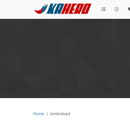
Home
lombrimad