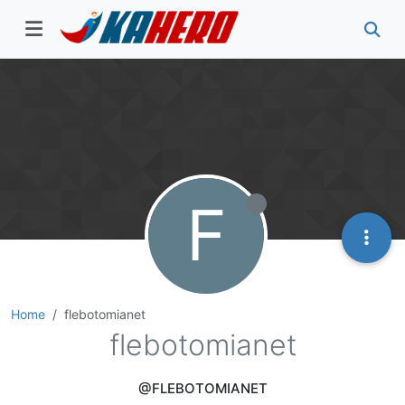
F
Home
flebotomianet
flebotomianet
@FLEBOTOMIANET