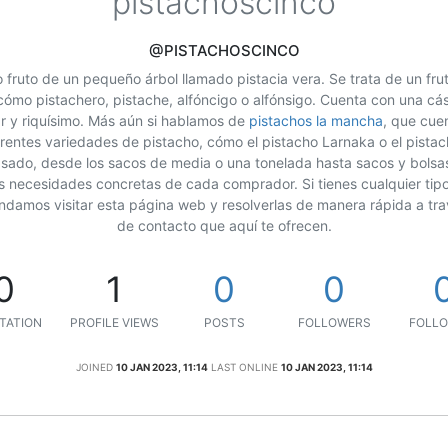
pistachoscinco
@PISTACHOSCINCO
so fruto de un pequeño árbol llamado pistacia vera. Se trata de un fr
ómo pistachero, pistache, alfóncigo o alfónsigo. Cuenta con una cá
r y riquísimo. Más aún si hablamos de
pistachos la mancha
, que cue
rentes variedades de pistacho, cómo el pistacho Larnaka o el pistac
asado, desde los sacos de media o una tonelada hasta sacos y bols
s necesidades concretas de cada comprador. Si tienes cualquier tip
ndamos visitar esta página web y resolverlas de manera rápida a tra
de contacto que aquí te ofrecen.
0
1
0
0
TATION
PROFILE VIEWS
POSTS
FOLLOWERS
FOLLO
JOINED
10 JAN 2023, 11:14
LAST ONLINE
10 JAN 2023, 11:14