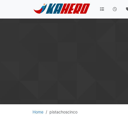
Home
pistachoscinco